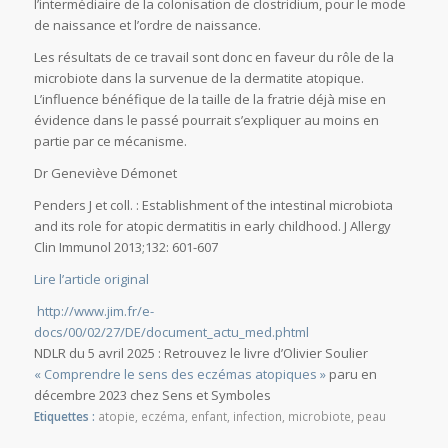
l’intermédiaire de la colonisation de clostridium, pour le mode
de naissance et l’ordre de naissance.
Les résultats de ce travail sont donc en faveur du rôle de la
microbiote dans la survenue de la dermatite atopique.
L’influence bénéfique de la taille de la fratrie déjà mise en
évidence dans le passé pourrait s’expliquer au moins en
partie par ce mécanisme.
Dr Geneviève Démonet
Penders J et coll. : Establishment of the intestinal microbiota
and its role for atopic dermatitis in early childhood. J Allergy
Clin Immunol 2013;132: 601-607
Lire l’article original
http://www.jim.fr/e-
docs/00/02/27/DE/document_actu_med.phtml
NDLR du 5 avril 2025 : Retrouvez le livre d’Olivier Soulier
« Comprendre le sens des eczémas atopiques »
paru en
décembre 2023 chez Sens et Symboles
Etiquettes :
atopie
,
eczéma
,
enfant
,
infection
,
microbiote
,
peau