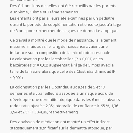
Des échantillons de selles ont été recueillis par les parents
aux 5ème, 13ème et 31ème semaines.
Les enfants ont par ailleurs été examinés par un pédiatre
durant la période de supplémentation et ensuite jusqu’à l’âge
de 3 ans pour rechercher des signes de dermatite atopique.
Ce travail a montré que le mode de naissance, l’allaitement
maternel mais aussi le rang de naissance avaient une
influence sur la composition de la microbiote intestinale.
La colonisation par les lactobacilles (P < 0,001) et les
bactéroïdes (P = 0,02) augmentait à l’âge de 5 mois avec la
taille de la fratrie alors que celle des Clostridia diminuait (P
<0,001).
La colonisation par les Clostridia, aux âges de 5 et 13
semaines était par ailleurs associée à un risque accru de
développer une dermatite atopique dans les 6 mois suivants
(odds ratio ajusté = 2,35; intervalle de confiance à 95 %, 1,36-
3,94 et 2,51; 1,30-4,86, respectivement).
Des analyses de médiation ont montré un effet indirect
statistiquement significatif sur la dermatite atopique, par