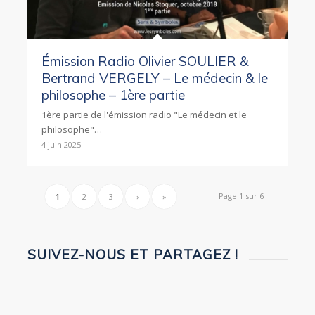
Émission Radio Olivier SOULIER &
Bertrand VERGELY – Le médecin & le
philosophe – 1ère partie
1ère partie de l'émission radio "Le médecin et le
philosophe"…
4 juin 2025
Page 1 sur 6
1
2
3
›
»
SUIVEZ-NOUS ET PARTAGEZ !