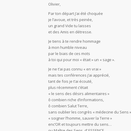
Olivier,
Par ton départ j’ai été choquée
je l’avoue, et très peinée,
un grand Vide tu laisses
et des Amis en détresse.
Je tiens à te rendre hommage
à mon humble niveau
par le biais de ces mots
à toi qui pour moi « était » un « sage ».
Je ne t’ai pas connu « en vrai »
mais tes conférences j’ai apprécié,
tant de fois je t’ai écouté,
plus récemment c’était
« le sens des désirs alimentaires »
ô combien riche d’informations,
ô combien Salut Terre,
sans oublier les congrès « médecine du Sens 
« soigner l’homme, sauver la Terre »
enc’OR et toujours mettre du sens…
ou Maître des Sens, d’ ESSENCE….