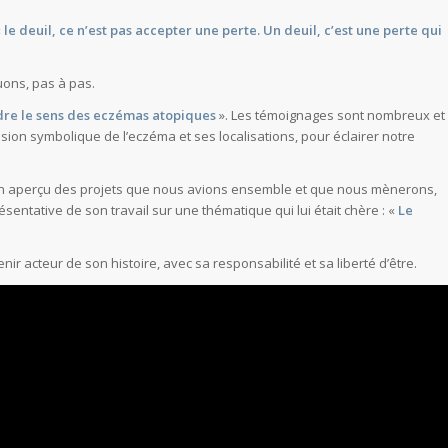
«
le deuil, ce n’est pas accepter une perte. Un deuil, c’est une perte qui
ons, pas à pas.
e le sens des eczémas atopiques
». Les témoignages sont nombreux et
sion symbolique de l’eczéma et ses localisations, pour éclairer notre
n aperçu des projets que nous avions ensemble et que nous mènerons,
ntative de son travail sur une thématique qui lui était chère : «
Le
 acteur de son histoire, avec sa responsabilité et sa liberté d’être.