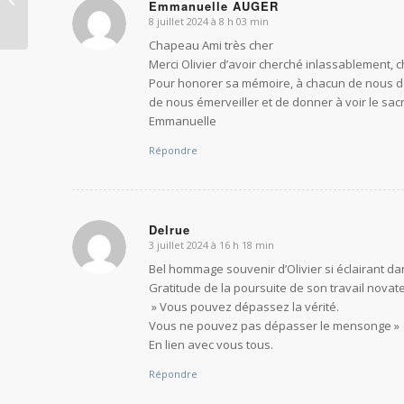
Emmanuelle AUGER
international de
8 juillet 2024 à 8 h 03 min
dit
psychogénéalogie
:
Chapeau Ami très cher
Merci Olivier d’avoir cherché inlassablement, c
Pour honorer sa mémoire, à chacun de nous de
de nous émerveiller et de donner à voir le sacr
Emmanuelle
Répondre
Delrue
3 juillet 2024 à 16 h 18 min
dit
:
Bel hommage souvenir d’Olivier si éclairant dan
Gratitude de la poursuite de son travail novateu
» Vous pouvez dépassez la vérité.
Vous ne pouvez pas dépasser le mensonge »
En lien avec vous tous.
Répondre