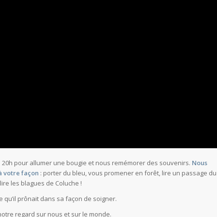
is à 20h pour allumer une bougie et nous remémorer des souvenirs.
Nous
à votre façon
: porter du bleu, vous promener en forêt, lire un passage du
lire les blagues de Coluche !
e qu’il prônait dans sa façon de soigner.
 notre regard sur nous et sur le monde.