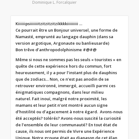
Dominique L. Forcalquier
Kiiiiiipsiiiiiiitzitzitzitzikkkkiiiiiiiii …
Ce pourrait être un Bonjour universel, une forme de
Namasté, emprunté au langage dauphin (dans sa
version argotique, Argonaute ou banlieusarde
)
Bon trêve d’anthropodolphinisme #@#@
Même si nous ne sommes pas les seuls « touristes » en
quête de cette expérience hors du commun, fort
heureusement, il y a pour l’instant plus de dauphins
que de zodiacs… Non, ce n’est pas anodin de se
retrouver environné, immergé, accueilli parmi ces
énigmatiques compagnons, dans leur milieu
naturel. Fait inouï, malgré notre proximité, les
mamans et leur petit n’ont montré aucun signe
d’hostilité ou d’agacement à notre égard. Avons-nous
été acceptés? tolérés? Avons-nous suscité la curiosité
de l’ensemble de leur communauté? En tout état de
cause, ils nous ont permis de Vivre une Expérience
Unique. Notre groupe était au diapason de cet élan