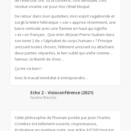
de l’exercice, ont su la convertir, l’ont dénouée, l’ont
rendue vivante car pour moi c’était bloqué.
De retour dans mon quotidien, mon esprit vagabonde et
surgit la lettre hébraïque « vav » apprise récemment, une
barre verticale avec une flamme en haut qui signifie
« et » en français. Que m’en dit Jean-Pierre Guiliani dans
son tome 2 de « l’alphabet du corps humain » ? Principe
unissant toutes choses, l’élément unissant ou attachant
deux parties séparées, le lien subtil qui unifie comme…
l’amour, la liberté de choix…
Ça me va bien !
Avec le travail immédiat à entreprendre…
Echo 2 - Visioconférence (2021)
Nadine Blanche
Cette philosophie de l’humain portée par Jean Charles
Crombez est tellement ouverte, respectueuse,
écologique en quelque sorte, que grâce à ECHO tout est