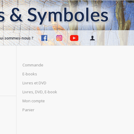
ui sommes-nous ?
Commande
E-books
Livres et DVD
Livres, DVD, E-book
Mon compte
Panier