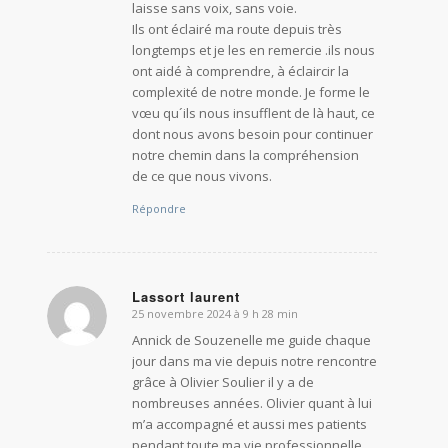
laisse sans voix, sans voie.
Ils ont éclairé ma route depuis très
longtemps et je les en remercie .ils nous
ont aidé à comprendre, à éclaircir la
complexité de notre monde. Je forme le
vœu qu´ils nous insufflent de là haut, ce
dont nous avons besoin pour continuer
notre chemin dans la compréhension
de ce que nous vivons.
Répondre
Lassort laurent
25 novembre 2024 à 9 h 28 min
dit
:
Annick de Souzenelle me guide chaque
jour dans ma vie depuis notre rencontre
grâce à Olivier Soulier il y a de
nombreuses années. Olivier quant à lui
m’a accompagné et aussi mes patients
pendant toute ma vie professionnelle