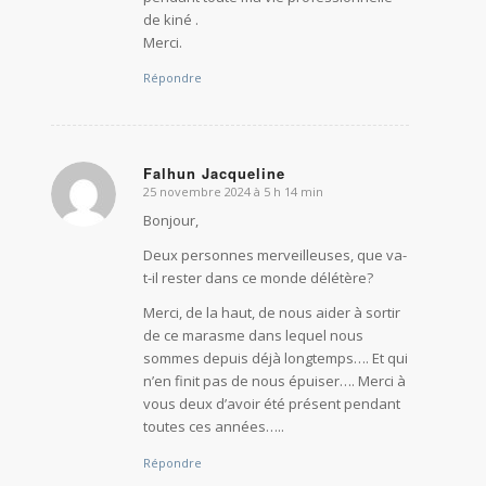
de kiné .
Merci.
Répondre
Falhun Jacqueline
25 novembre 2024 à 5 h 14 min
dit
:
Bonjour,
Deux personnes merveilleuses, que va-
t-il rester dans ce monde délétère?
Merci, de la haut, de nous aider à sortir
de ce marasme dans lequel nous
sommes depuis déjà longtemps…. Et qui
n’en finit pas de nous épuiser…. Merci à
vous deux d’avoir été présent pendant
toutes ces années…..
Répondre