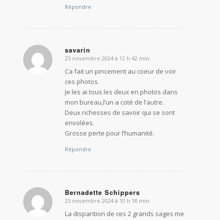
Répondre
savarin
25 novembre 2024 à 12 h 42 min
dit
:
Ca fait un pincement au coeur de voir
ces photos.
Je les ai tous les deux en photos dans
mon bureau,l’un a coté de l’autre.
Deux richesses de savoir qui se sont
envolées.
Grosse perte pour l’humanité.
Répondre
Bernadette Schippers
25 novembre 2024 à 10 h 18 min
dit
:
La disparition de ces 2 grands sages me