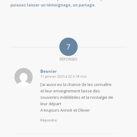
puissiez laisser un témoignage, un partage.
7
RÉPONSES
Besnier
11 janvier 2025 à 22 h 18 min
dit
:
J’ai aussi eu la chance de les connaître
et leur enseignement laisse des
souvenirs indélébiles et la nostalgie de
leur départ
A toujours Annick et Olivier
Répondre