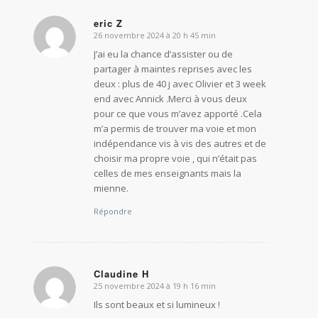
eric Z
26 novembre 2024 à 20 h 45 min
dit
:
J’ai eu la chance d’assister ou de
partager à maintes reprises avec les
deux : plus de 40 j avec Olivier et 3 week
end avec Annick .Merci à vous deux
pour ce que vous m’avez apporté .Cela
m’a permis de trouver ma voie et mon
indépendance vis à vis des autres et de
choisir ma propre voie , qui n’était pas
celles de mes enseignants mais la
mienne.
Répondre
Claudine H
25 novembre 2024 à 19 h 16 min
dit
:
Ils sont beaux et si lumineux !